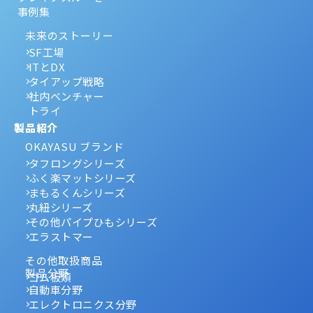
事例集
未来のストーリー
SF工場
ITとDX
タイアップ戦略
社内ベンチャー
トライ
製品紹介
OKAYASU ブランド
タフロングシリーズ
ふく楽マットシリーズ
まもるくんシリーズ
丸紐シリーズ
その他パイプひもシリーズ
エラストマー
その他取扱商品
製品分野
ゴム板類
自動車分野
エレクトロニクス分野