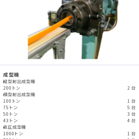
成型機
縦型射出成型機
200トン
2 台
横型射出成型機
100トン
1 台
75トン
5 台
50トン
3 台
43トン
4 台
直圧成型機
1000トン
1 台