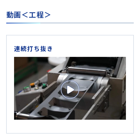
動画＜工程＞
連続打ち抜き