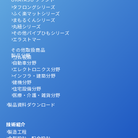
タフロングシリーズ
ふく楽マットシリーズ
まもるくんシリーズ
丸紐シリーズ
その他パイプひもシリーズ
エラストマー
その他取扱商品
製品分野
ゴム板類
自動車分野
エレクトロニクス分野
インフラ・建築分野
建機分野
住宅設備分野
医療・介護・雑貨分野
製品資料ダウンロード
技術紹介
製造工程