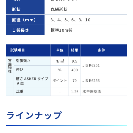
形状
丸紐形状
直径（mm）
3、4、5、6、8、10
１巻長さ
標準10m巻
ラインナップ