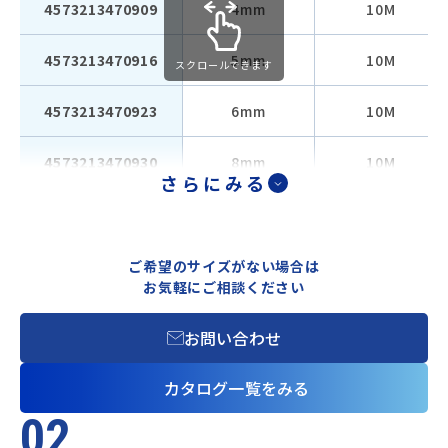
4573213470909
4mm
10M
4573213470916
5mm
10M
スクロールできます
4573213470923
6mm
10M
4573213470930
8mm
10M
さらにみる
ご希望のサイズがない場合は
お気軽にご相談ください
お問い合わせ
カタログ一覧をみる
02