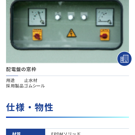
配電盤の窓枠
用途
止水材
採用製品
ゴムシール
仕様・物性
材質
EPDMソリッド