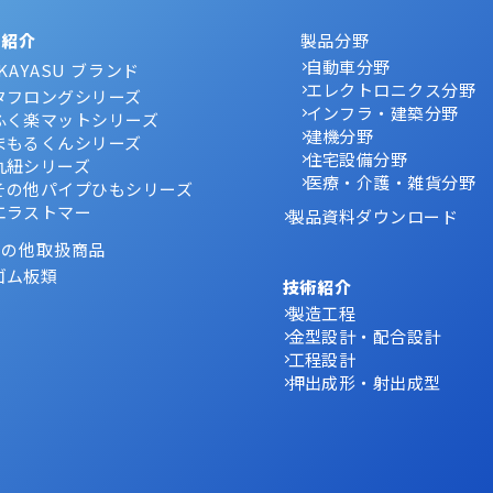
品紹介
製品分野
自動車分野
KAYASU ブランド
エレクトロニクス分野
タフロングシリーズ
インフラ・建築分野
ふく楽マットシリーズ
建機分野
まもるくんシリーズ
住宅設備分野
丸紐シリーズ
医療・介護・雑貨分野
その他パイプひもシリーズ
エラストマー
製品資料ダウンロード
その他取扱商品
ゴム板類
技術紹介
製造工程
金型設計・配合設計
工程設計
押出成形・射出成型