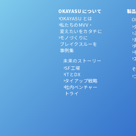
OKAYASU について
製
OKAYASU とは
O
私たちのMVV・
変えたいをカタチに
モノづくりに
ブレイクスルーを
事例集
未来のストーリー
SF工場
ITとDX
タイアップ戦略
社内ベンチャー
トライ