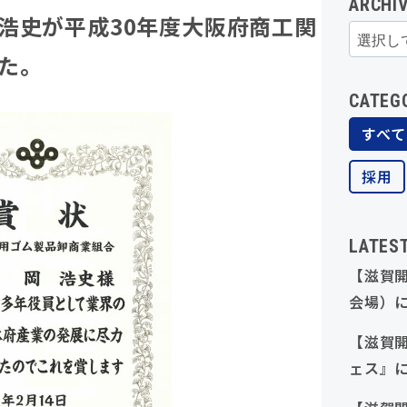
ARCHI
浩史が平成30年度大阪府商工関
た。
CATEG
すべて
採用
LATES
【滋賀開
会場）
【滋賀
ェス』に
30卒対