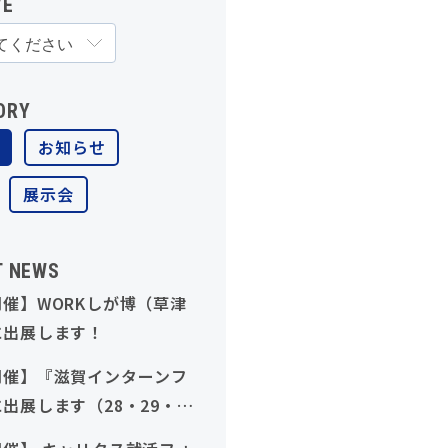
VE
ORY
お知らせ
展示会
T NEWS
催】WORKしが博（草津
に出展します！
開催】『滋賀インターンフ
出展します（28・29・
象）