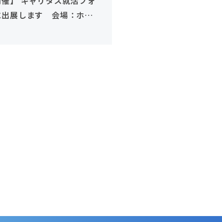
開催】 キャリタス就活フォ
に出展します 会場：ホテ
ンプラザ草津 びわ湖
29・30卒対象）