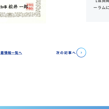
【滋賀
ーラム
ルボスト
（28・
新着情報一覧へ
次の記事へ