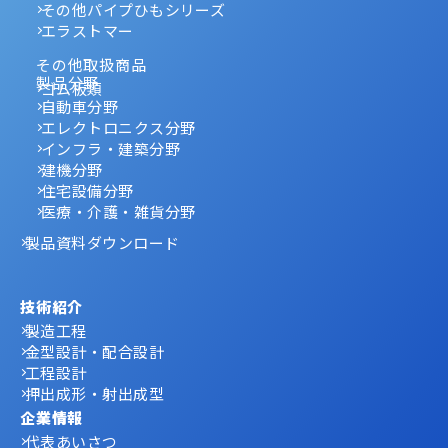
その他パイプひもシリーズ
エラストマー
その他取扱商品
製品分野
ゴム板類
自動車分野
エレクトロニクス分野
インフラ・建築分野
建機分野
住宅設備分野
医療・介護・雑貨分野
製品資料ダウンロード
技術紹介
製造工程
金型設計・配合設計
工程設計
押出成形・射出成型
企業情報
代表あいさつ