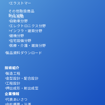
エラストマー
その他取扱商品
製品分野
ゴム板類
自動車分野
エレクトロニクス分野
インフラ・建築分野
建機分野
住宅設備分野
医療・介護・雑貨分野
製品資料ダウンロード
技術紹介
製造工程
金型設計・配合設計
工程設計
押出成形・射出成型
企業情報
代表あいさつ
会社概要・沿革