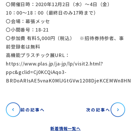
〇開催日時：2020年12月2日（水）～4日（金）
10：00～18：00（最終日のみ17時まで）
〇会場：幕張メッセ
〇小間番号：18-21
〇参加費 有料5,000円（税込） ※招待券持参者、事
前登録者は無料
高機能プラスチック展URL：
https://www.plas.jp/ja-jp/lp/visit2.html?
ppc&gclid=Cj0KCQiAqo3-
BRDoARIsAE5vnaK0MlJGtGVw1208DjeKCEMWn8HNJ
前の記事へ
次の記事へ
新着情報一覧へ