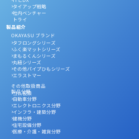
タイアップ戦略
社内ベンチャー
トライ
製品紹介
OKAYASU ブランド
タフロングシリーズ
ふく楽マットシリーズ
まもるくんシリーズ
丸紐シリーズ
その他パイプひもシリーズ
エラストマー
その他取扱商品
製品分野
ゴム板類
自動車分野
エレクトロニクス分野
インフラ・建築分野
建機分野
住宅設備分野
医療・介護・雑貨分野