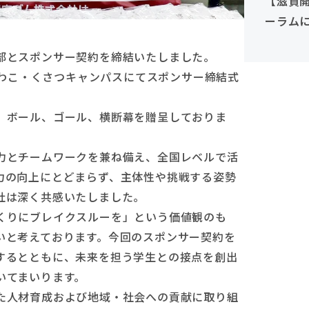
【滋賀
ーラム
ルボスト
部とスポンサー契約を締結いたしました。
（28・
わこ・くさつキャンパス
にてスポンサー締結式
、ボール、ゴール、横断幕を贈呈しておりま
力とチームワークを兼ね備え、全国レベルで活
力の向上にとどまらず、主体性や挑戦する姿勢
社は深く共感いたしました。
くりにブレイクスルーを」という価値観のも
いと考えております。今回のスポンサー契約を
するとともに、未来を担う学生との接点を創出
いてまいります。
た人材育成および地域・社会への貢献に取り組