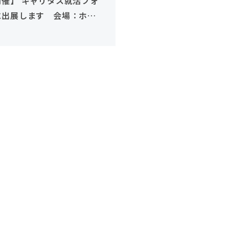
開催】 キャリタス就活フォ
に出展します 会場：ホテ
ンプラザ草津 びわ湖
29・30卒対象）