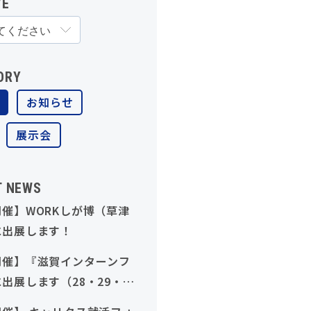
VE
ORY
お知らせ
展示会
T NEWS
催】WORKしが博（草津
に出展します！
開催】『滋賀インターンフ
出展します（28・29・
象）