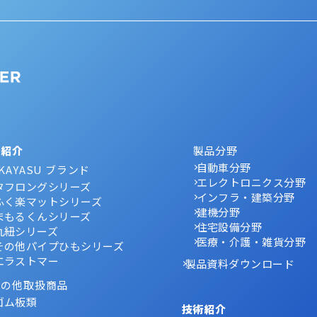
品紹介
製品分野
自動車分野
KAYASU ブランド
エレクトロニクス分野
タフロングシリーズ
インフラ・建築分野
ふく楽マットシリーズ
建機分野
まもるくんシリーズ
住宅設備分野
丸紐シリーズ
医療・介護・雑貨分野
その他パイプひもシリーズ
エラストマー
製品資料ダウンロード
その他取扱商品
ゴム板類
技術紹介