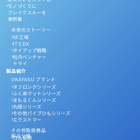
モノづくりに
ブレイクスルーを
事例集
未来のストーリー
SF工場
ITとDX
タイアップ戦略
社内ベンチャー
トライ
製品紹介
OKAYASU ブランド
タフロングシリーズ
ふく楽マットシリーズ
まもるくんシリーズ
丸紐シリーズ
その他パイプひもシリーズ
エラストマー
その他取扱商品
製品分野
ゴム板類