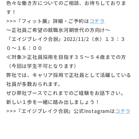
色々な働き方についてのご相談、お待ちしておりま
す！
>>>『フィット展』詳細・ご予約は
コチラ
〜正社員ご希望の就職氷河期世代の方向け〜
『エイジブレイク合説』2022/11/2
（水）１３：３
０〜１６：００
≪対象≫正社員採用を目指す３５〜５４歳までの方
（今回は学生不可となります）
弊社では、キャリア採用で正社員として活躍している
社員が多数おられます。
ぜひ弊社ブースでこれまでのご経験をお話下さい。
新しい１歩を一緒に踏み出しましょう！
>>>『エイジブレイク合説』公式Instagramは
コチラ