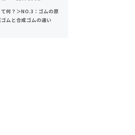
が支える学生の挑戦～
て何？＞NO.3：ゴムの原
然ゴムと合成ゴムの違い