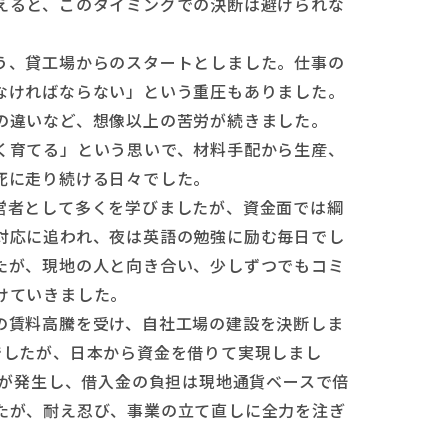
えると、このタイミングでの決断は避けられな
う、貸工場からのスタートとしました。仕事の
なければならない」という重圧もありました。
の違いなど、想像以上の苦労が続きました。
く育てる」という思いで、材料手配から生産、
死に走り続ける日々でした。
営者として多くを学びましたが、資金面では綱
対応に追われ、夜は英語の勉強に励む毎日でし
たが、現地の人と向き合い、少しずつでもコミ
けていきました。
の賃料高騰を受け、自社工場の建設を決断しま
でしたが、日本から資金を借りて実現しまし
機が発生し、借入金の負担は現地通貨ベースで倍
たが、耐え忍び、事業の立て直しに全力を注ぎ