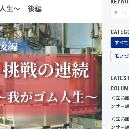
KEYWO
人生～ 後編
CATEG
すべて
モノ
LATES
COLUM
＜立命
ンサー
安ゴム
＜立命
後編
ンサー