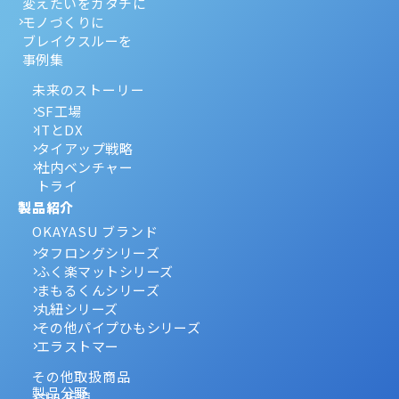
変えたいをカタチに
モノづくりに
ブレイクスルーを
事例集
未来のストーリー
SF工場
ITとDX
タイアップ戦略
社内ベンチャー
トライ
製品紹介
OKAYASU ブランド
タフロングシリーズ
ふく楽マットシリーズ
まもるくんシリーズ
丸紐シリーズ
その他パイプひもシリーズ
エラストマー
その他取扱商品
製品分野
ゴム板類