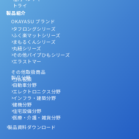
トライ
製品紹介
OKAYASU ブランド
タフロングシリーズ
ふく楽マットシリーズ
まもるくんシリーズ
丸紐シリーズ
その他パイプひもシリーズ
エラストマー
その他取扱商品
製品分野
ゴム板類
自動車分野
エレクトロニクス分野
インフラ・建築分野
建機分野
住宅設備分野
医療・介護・雑貨分野
製品資料ダウンロード