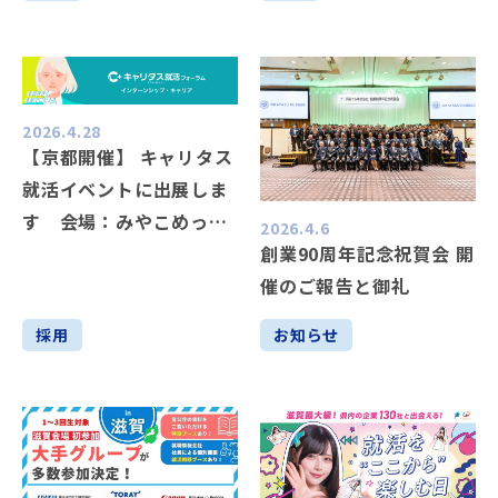
（28・29・30卒対象）
2026.4.28
【京都開催】 キャリタス
就活イベントに出展しま
す 会場：みやこめっせ
2026.4.6
創業90周年記念祝賀会 開
（28・29・30卒対象）
催のご報告と御礼
採用
お知らせ