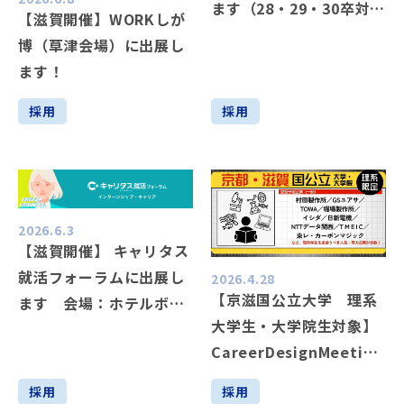
ます（28・29・30卒対
【滋賀開催】WORKしが
象）
博（草津会場）に出展し
ます！
採用
採用
2026.6.3
【滋賀開催】 キャリタス
就活フォーラムに出展し
2026.4.28
【京滋国公立大学 理系
ます 会場：ホテルボス
大学生・大学院生対象】
トンプラザ草津 びわ湖
CareerDesignMeeting
（28・29・30卒対象）
に出展します 会場：
採用
採用